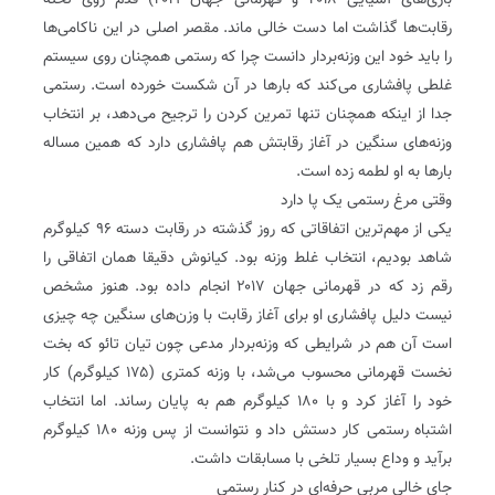
بازی‌های آسیایی ۲۰۱۸ و قهرمانی جهان ۲۰۱۹) قدم روی تخته
رقابت‌ها گذاشت اما دست خالی ماند. مقصر اصلی در این ناکامی‌ها
را باید خود این وزنه‌بردار دانست چرا که رستمی همچنان روی سیستم
غلطی پافشاری می‌کند که بارها در آن شکست خورده است. رستمی
جدا از اینکه همچنان تنها تمرین کردن را ترجیح می‌دهد، بر انتخاب
وزنه‌های سنگین در آغاز رقابتش هم پافشاری دارد که همین مساله
بارها به او لطمه زده است.
وقتی مرغ رستمی یک پا دارد
یکی از مهم‌ترین اتفاقاتی که روز گذشته در رقابت دسته ۹۶ کیلوگرم
شاهد بودیم، انتخاب غلط وزنه بود. کیانوش دقیقا همان اتفاقی را
رقم زد که در قهرمانی جهان ۲۰۱۷ انجام داده بود. هنوز مشخص
نیست دلیل پافشاری او برای آغاز رقابت با وزن‌های سنگین چه چیزی
است آن هم در شرایطی که وزنه‌بردار مدعی چون تیان تائو که بخت
نخست قهرمانی محسوب می‌شد، با وزنه کمتری (۱۷۵ کیلوگرم) کار
خود را آغاز کرد و با ۱۸۰ کیلوگرم هم به پایان رساند. اما انتخاب
اشتباه رستمی کار دستش داد و نتوانست از پس وزنه ۱۸۰ کیلوگرم
برآید و وداع بسیار تلخی با مسابقات داشت.
جای خالی مربی حرفه‌ای در کنار رستمی