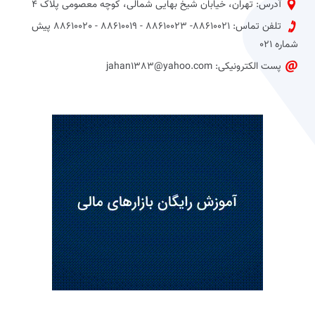
آدرس: تهران، خیابان شیخ بهایی شمالی، کوچه معصومی پلاک 4
تلفن تماس: 88610021- 88610023 - 88610019 - 88610020 پیش
شماره 021
پست الکترونیکی: jahan1383@yahoo.com