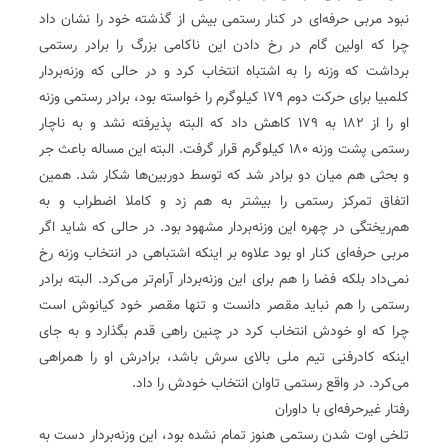
نبود مربی حرفه‌ای در کنار رستمی بیش از گذشته خود را نشان داد
چرا که اولین گام در رخ دادن این ناکامی بزرگ را برادر رستمی
برداشت که وزنه را به اشتباه انتخاب کرد و در حالی که وزنه‌بردار
کلمبیا برای حرکت دوم ۱۷۹ کیلوگرم را خواسته بود، برادر رستمی وزنه
او را از ۱۸۲ به ۱۷۹ کاهش داد که البته پذیرفته نشد و به ناچار
رستمی پشت وزنه ۱۸۰ کیلوگرم قرار گرفت. البته این مساله باعث جر
و بحثی هم میان دو برادر شد که توسط دوربین‌ها شکار شد. همین
اتفاق تمرکز رستمی را بیشتر به هم زد و کاملا اضطراب و به
هم‌ریختگی در چهره این وزنه‌بردار مشهود بود. در حالی که شاید اگر
مربی حرفه‌ای کنار او بود علاوه بر اینکه اشتباهی در انتخاب وزنه رخ
نمی‌داد بلکه فضا را هم برای این وزنه‌بردار آرام‌تر می‌کرد. البته برادر
رستمی را هم نباید مقصر دانست و تنها مقصر خود کیانوش است
چرا که او خودش انتخاب کرد در چنین راهی قدم بگذارد و به جای
اینکه کادرفنی تیم ملی بالای سرش باشد، برادرش او را همراهی
می‌کرد. در واقع رستمی تاوان انتخاب خودش را داد.
رفتار غیر‌حرفه‌ای با داوران
تلخی اوت شدن رستمی هنوز تمام نشده بود، این وزنه‌بردار دست به