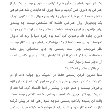
یک کار غیر‌حرفه‌ای زد و آن هم اعتراض به داوران بود. ما یک بار از
اعتراض به داوری ضرر کردیم و تنها چیزی که عایدمان شد عذرخواهی
مقابل همه اعضای هیات اجرایی فدراسوین جهانی شد، اکنون دوباره
یک وزنه‌بردار ایران اعتراضی داشته که مشخص نیست چه پیامدی
برای وزنه‌برداری ایران خواهد داشت. رستمی مقصر اوت شدن خود را
داوران جلوه داد و عنوان کرد آمده بود رکورد دنیا را بزند اما داوران
نخواستند و این صحبت‌ها از یک ورزشکار حرفه‌ای دور از انتظار بود. به
نظر می‌رسد، بهتر است رستمی به جای سخنرانی روی تخته
مسابقات، به فکر اصلاح افکار اشتباهش باشد و غرور کاذبی که به
آن دچار شده را مهار کند.
علم بالای رستمی ته کشید؟
تنها تمرین کردن رستمی فقط در المپیک ریو جواب داد. او در
اظهارات متعددی مربیان ملی را متهم به این کرد که از دانش لازم
برخوردار نیستند و علم خود را بیشتر از آنها قلمداد کرد. اما بعد از
المپیک ریو تنها چیزی که نصیب رستمی شده، ناکامی بوده است.
وقت آن رسیده بالاخره رستمی متوجه شود راهی که در پیش گرفته
نیاز به تجدید‌نظر دارد و شاید باید از موضع خود کوتاه بیاید. رستمی