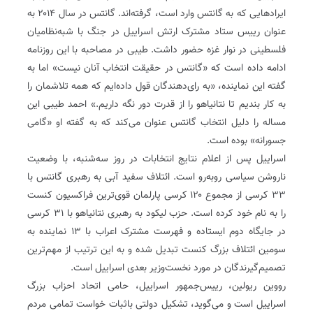
ایرادهایی که به گانتس وارد است، گرفته‌اند. گانتس در سال ۲۰۱۴ به
عنوان رییس ستاد مشترک ارتش اسراییل در جنگ با شبه‌نظامیان
فلسطینی در نوار غزه حضور داشت. طیبی در مصاحبه با این روزنامه
ادامه داده است که «گانتس در حقیقت انتخاب آنان نیست» اما به
گفته این نماینده، «به رای‌دهندگان قول داده‌ایم که همه تلاشمان را
به کار بندیم تا نتانیاهو را از قدرت دور نگه داریم.» احمد طیبی این
مساله را دلیل انتخاب گانتس عنوان می‌کند که به گفته او «گامی
جسورانه» بوده است.
اسراییل پس از اعلام نتایج انتخابات در روز سه‌شنبه، با وضعیت
ناروشن سیاسی روبه‌رو است. ائتلاف سفید آبی به رهبری گانتس با
۳۳ کرسی از مجموع ۱۲۰ کرسی پارلمان قوی‌ترین فراکسیون کنست
را به نام خود کرده است. حزب لیکود به رهبری نتانیاهو با ۳۱ کرسی
در جایگاه دوم ایستاده و فهرست مشترک اعراب با ۱۳ نماینده به
سومین ائتلاف بزرگ کنست تبدیل شده و به این ترتیب از مهم‌ترین
تصمیم‌گیرندگان در مورد نخست‌وزیر بعدی اسراییل است.
رووین ریولین، رییس‌جمهور اسراییل، حامی اتحاد احزاب بزرگ
اسراییل است و می‌گوید، تشکیل دولتی باثبات خواست تمامی مردم