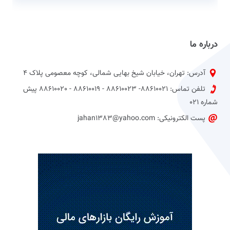
درباره ما
آدرس: تهران، خیابان شیخ بهایی شمالی، کوچه معصومی پلاک 4
تلفن تماس: 88610021- 88610023 - 88610019 - 88610020 پیش
شماره 021
پست الکترونیکی: jahan1383@yahoo.com