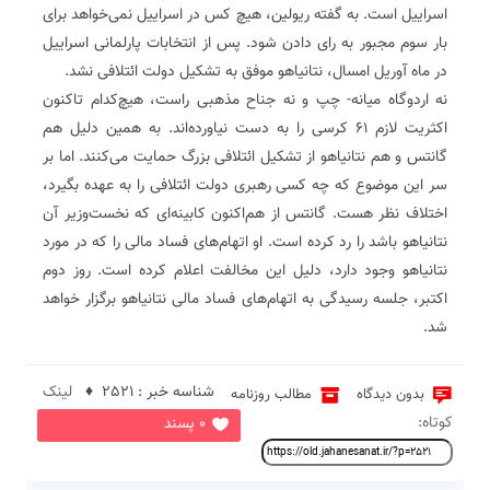
اسراییل است. به گفته ریولین، هیچ کس در اسراییل نمی‌خواهد برای
بار سوم مجبور به رای دادن شود. پس از انتخابات پارلمانی اسراییل
در ماه آوریل امسال، نتانیاهو موفق به تشکیل دولت ائتلافی نشد.
نه اردوگاه میانه- چپ و نه جناح مذهبی راست، هیچ‌کدام تاکنون
اکثریت لازم ۶۱ کرسی را به دست نیاورده‌اند. به همین دلیل هم
گانتس و هم نتانیاهو از تشکیل ائتلافی بزرگ حمایت می‌کنند. اما بر
سر این موضوع که چه کسی رهبری دولت ائتلافی را به عهده بگیرد،
اختلاف نظر هست. گانتس از هم‌اکنون کابینه‌ای که نخست‌وزیر آن
نتانیاهو باشد را رد کرده است. او اتهام‌های فساد مالی را که در مورد
نتانیاهو وجود دارد، دلیل این مخالفت اعلام کرده است. روز دوم
اکتبر، جلسه رسیدگی به اتهام‌های فساد مالی نتانیاهو برگزار خواهد
شد.
شناسه خبر : 2521 ♦
لینک
بدون دیدگاه
مطالب روزنامه
کوتاه:
0 پسند