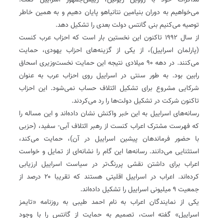
مذاکرات خود با رووین ریولین‌، رییس‌جمهور اسراییل گفت:
می‌خواهیم به دوران بنیامین نتانیاهو پایان دهیم و به همین خاطر
توصیه می‌کنیم بنی گانتس دولت بعدی را تشکیل دهد.
از سال ۱۹۹۲ تاکنون این نخستین بار است که احزاب عرب کنست
(پارلمان اسراییل)، از یکی از گزینه‌های احزاب یهودی، حمایت
می‌کنند. در دهه ۹۰ میلادی نتیجه این حمایت نخست‌وزیری اسحاق
رابین بود. به طور سنتی در اسراییل روی احزاب عرب به عنوان
شرکایی مشروع برای تشکیل ائتلاف حساب نمی‌شود. این احزاب
تاکنون شرکت در تشکیل دولت‌ها را رد می‌کردند.
رسانه‌های اسراییل به این خبر واکنش نشان داده‌اند و این مساله را
که فهرست مشترک اعراب کنست از رهبر ائتلاف آبی- سفید، (حزبی
با حضور فرماندهان پیشین اسراییل در آن)، حمایت می‌کند،
استثنایی می‌دانند. رسانه‌ها این گام را نشانه‌ای از تمایل و خواست
اعراب برای داشتن نقشی پررنگ‌تر در سیاست اسراییل ارزیابی
کرده‌اند. اعراب در اسراییل اقلیتی هستند که تقریبا ۲۰ درصد از
جمعیت ۹ میلیونی اسراییل را تشکیل داده‌اند.
یکی از نمایندگان اعراب به نام احمد طیبی به روزنامه «تایمز
اسراییل» گفته است، تصمیم به حمایت از گانتس را با وجود