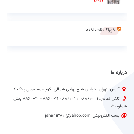
رایگان
خوراک ناشناخته
درباره ما
آدرس: تهران، خیابان شیخ بهایی شمالی، کوچه معصومی پلاک 4
تلفن تماس: 88610021- 88610023 - 88610019 - 88610020 پیش
شماره 021
پست الکترونیکی: jahan1383@yahoo.com