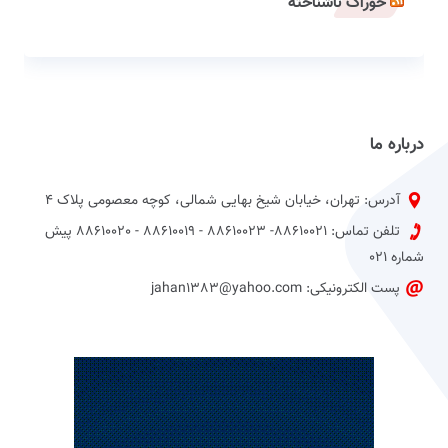
خوراک ناشناخته
درباره ما
آدرس: تهران، خیابان شیخ بهایی شمالی، کوچه معصومی پلاک 4
تلفن تماس: 88610021- 88610023 - 88610019 - 88610020 پیش
شماره 021
پست الکترونیکی: jahan1383@yahoo.com