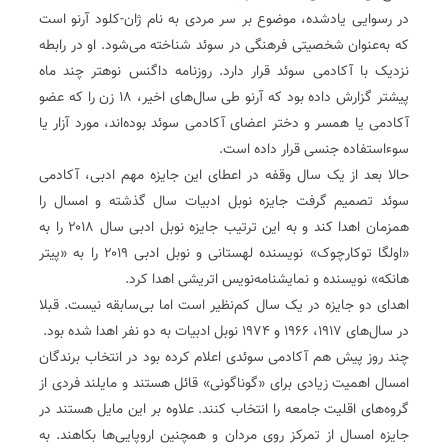
در رسوایی یادشده، موضوع بر سر مردی به نام ژان-کلود آرنو است
که به‌عنوان شخصیتی فرهنگی در سوئد شناخته می‌شود. او در رابطه
نزدیک با آکادمی سوئد قرار دارد. روزنامه داگنس نوهتر چند ماه
پیشتر گزارش داده بود که آرنو طی سال‌های اخیر، ۱۸ زن را که عضو
آکادمی یا همسر و دختر اعضای آکادمی سوئد بوده‌اند، مورد آزار یا
سوءاستفاده جنسی قرار داده‌ است.
حالا بعد از یک سال وقفه در اعطای این جایزه مهم ادبی، آکادمی
سوئد تصمیم گرفت جایزه نوبل ادبیات سال گذشته و امسال را
همزمان اهدا کند و به این ترتیب جایزه نوبل ادبی سال ۲۰۱۸ را به
«اولگا توکارچوک» نویسنده لهستانی و نوبل ادبی ۲۰۱۹ را به «پیتر‌
هانکه» نویسنده و نمایشنامه‌نویس اتریشی اهدا کرد.
اهدای دو جایزه در یک سال کم‌نظیر است اما بی‌سابقه نیست. قبلا
در سال‌های ۱۹۱۷، ۱۹۶۶‌ و ۱۹۷۴ نوبل ادبیات به دو نفر اهدا شده بود.
چند روز پیش هم آکادمی سوئدی اعلام کرده بود در انتخاب برندگان
امسال اهمیت زیادی برای «گوناگونی» قائل هستند و مایلند فردی از
گروه‌های اقلیت جامعه را انتخاب کنند. علاوه بر این مایل هستند در
جایزه امسال از تمرکز روی مردان و همچنین اروپایی‌ها بکاهند. به