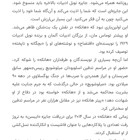
روزنامه همراه می‌شود. جایزه نوبل ادبیات بالاخره باید منسوخ شود.
این جایزه‌ای است که شما را اذیت می‌کند و آن‌گاه شما خود را اذیت
می‌کنید چون به آن فکر می‌کنید. این بسیار بی‌ارزش است.
این اولین‌باری نبود که «هانکه» در نقش یک بت‌شکن ظاهر می‌شد.
او پیشتر ‌توماس مان‌، از بزرگان ادبیات آلمان و برنده نوبل ادبیات
۱۹۲۹ را نویسنده‌ای «افتضاح» و نوشته‌های او را «بچگانه و ناپخته»
توصیف کرده بود.
اما آن‌چه بسیاری از نویسندگان و طرفداران «هانکه» را شوکه کرد،
حضور او در مراسم تدفین ‌اسلوبودان میلوشویچ‌ رییس‌جمهور سابق
صربستان و ابراز همدردی با صرب‌ها در جنگ یوگسلاوی در دهه ۹۰
میلادی بود. «میلوشویچ» در حالی درگذشت که به جرم جنایت علیه
بشریت محاکمه می‌شد و از «هانکه» خواسته بود در دفاع از او
شهادت دهد؛ «پیتر‌ هانکه» نیز در مقابل هزاران نفر در مراسم تدفین
او سخنرانی کرد.
زمانی که «هانکه» در سال ۲۰۱۴ برای دریافت جایزه «ایبسن» به نروژ
رفت تعدادی با پلاکاردهایی با عنوان فاشیست و انکارکننده نسل‌کشی
از او استقبال کردند.