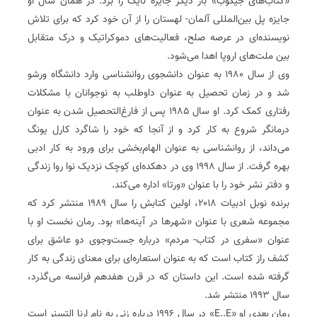
«کتاب‌های جیکوب» بار دیگر جایزه نایک را برد. در همان سال او
جایزه پل بین‌المللی آلمان- لهستان را از آن خود کرد که برای تلاش
نویسنده‌ای در عرصه صلح، فعالیت‌های دموکراتیک و درک متقابل
بین ملت‌های اروپا اهدا می‌شود.
وی از سال ۱۹۸۰ به عنوان دانشجوی روانشناسی وارد دانشگاه ورشو
شد و در زمان تحصیل به عنوان داوطلب به نوجوانان با مشکلات
رفتاری کمک کرد. او سال ۱۹۸۵ پس از فارغ‌التحصیل شدن به عنوان
درمانگر شروع به کار کرد و از آنجا که خود را شاگرد کارل یونگ
می‌داند، از روانشناسی به عنوان الهام‌بخشی برای ورود به کار ادبی
بهره گرفت. از سال ۱۹۹۸ وی در دهکده‌ای کوچک نزدیک نوا روا زندگی
و دفتر نشر خود را با عنوان «ورتا» اداره می‌کند.
برنده نوبل ادبیات ۲۰۱۸، اولین کتابش را سال ۱۹۸۹ منتشر کرد که
مجموعه شعری با عنوان «شهرها در آینه‌ها» بود. رمان نخست او با
عنوان «سفری در کتاب- مردم» درباره جست‌وجوی دو عاشق برای
کشف راز کتاب است که به عنوان استعاره‌ای برای معنای زندگی به کار
گرفته شده است. این داستان که در قرن هفدهم فرانسه می‌گذرد،
سال ۱۹۹۳ منتشر شد.
رمان بعدی او «E..E» در سال ۱۹۹۶ درباره زنی به نام ارنا التسنر است