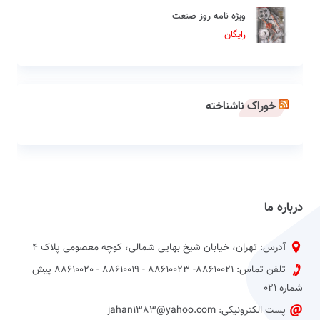
ویژه نامه روز صنعت
رایگان
خوراک ناشناخته
درباره ما
آدرس: تهران، خیابان شیخ بهایی شمالی، کوچه معصومی پلاک 4
تلفن تماس: 88610021- 88610023 - 88610019 - 88610020 پیش
شماره 021
پست الکترونیکی: jahan1383@yahoo.com