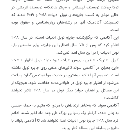
معرفی برنده نوبل ادبیات خودداری کنند. اما امسال «اولگا
توکارچوک» نویسنده لهستانی و «پیتر‌ هاندکه» نویسنده اتریشی در
حالی موفق به کسب جایزه‌های نوبل ادبیات ۲۰۱۸ و ۲۰۱۹ شدند که
تحصیلات آکادمیک آنها در رشته‌های روان‌شناسی و حقوق بوده
است.
این آکادمی که برگزارکننده جایزه نوبل ادبیات است، در سال ۲۰۱۸
اعلام کرد که پس از ۷۵ سال اعطای این جایزه، برای نخستین بار،
نوبل ادبیات را در این سال اهدا نمی‌کند.
کارل- هنریک هِلدین، رییس هیات‌مدیره بنیاد نوبل‌ اظهار داشت:
«این بحران در آکادمی سوئد تاثیرهای‌ منفی روی جایزه نوبل داشته‌
است. تصمیم آنها تاکید بیشتری بر جدیت موقعیت می‌گذارد و باعث
می‌شود از اعتبار جایزه نوبل در طولانی‌مدت حفاظت شود. هیچ‌یک از
این مسائل بر اهدای جوایز دیگر نوبل در سال ۲۰۱۸ تاثیر نخواهد
گذاشت.»
آکادمی سوئد که به‌خاطر ارتباطش با مردی که متهم به حمله جنسی
به زنان شده، گرفتار یک رسوایی بزرگ طی چند ماه اخیر شده، اعلام
کرد سال ۲۰۱۸ جایزه نوبل ادبیات اهدا نخواهد شد تا آکادمی بتواند با
نتایج بی‌سابقه این مساله کنار بیاید.