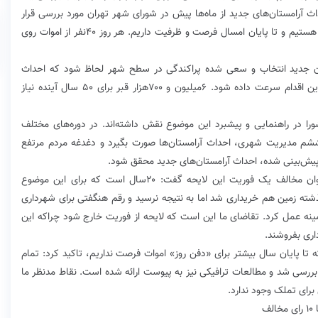
ث آرامستان‌های جدید از ماه‌ها پیش در شورای شهر تهران مورد بررسی قرار
گرفت. در حال حاضر ۲۰سال از موضوع آرامستان‌ها عقب هستیم و تا پایان امسال فرصت و ظرفیت داریم. هر روز ۴۰نفر از اموات روی
ان جدید انتخاب و سعی شده پراکندگی در سطح شهر لحاظ شود که احداث
آرامستان توجیه‌پذیر باشد. درخواست ما این بود که به این اقدام سرعت داده شود. ۶‌میلیون و ۷۰۰‌هزار قبر برای ۵۰ سال آینده نیاز
ا در راهنمایی و پیشبرد این موضوع نقش داشته‌اند. در دوره‌های مختلف
شم مدیریت شهری، احداث آرامستان‌ها صورت بگیرد و دغدغه مردم مرتفع
ه پیش‌بینی شده، احداث آرامستان‌های جدید محقق شود.
در ادامه حبیب کاشانی، خزانه‌دار شورای اسلامی به عنوان مخالف یک فوریت این لایحه گفت: ۲۰سال است که برای این موضوع
گذشته زمین هم خریداری شد اما به نتیجه نرسید و رقم هنگفتی برای شهرداری
زمینه عمل کرد. تقاضای ما این است که لایحه از فوریت خارج شود چراکه این
داری بفروشند.
 تا پایان سال بیشتر برای «دفن روز» اموات فرصت نداریم، تاکید کرد: تمام
ررسی شد و مطالعات ترافیکی نیز به پیوست ارائه شده است. نقاط مدنظر ما
رای تملک وجود ندارد.
ف