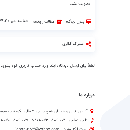
تصویب نشد.
شناسه خبر : 473412 ♦
بدون دیدگاه
مطالب روزنامه
اشتراک گذاری
لطفاً براي ارسال دیدگاه، ابتدا وارد حساب كاربري خود بشويد
درباره ما
آدرس: تهران، خیابان شیخ بهایی شمالی، کوچه معصومی
تلفن تماس: 88610021- 88610023 - 88610019 - 88610020 پیش شماره 021
پست الکترونیکی: jahan1383@yahoo.com