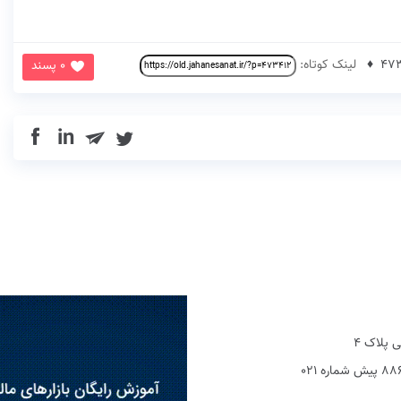
لینک کوتاه:
0 پسند
in
 پلاک 4