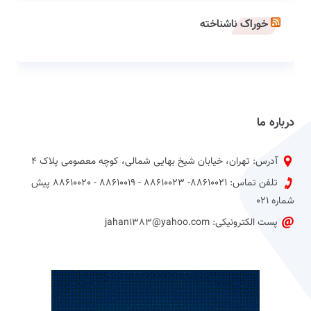
خوراک ناشناخته
درباره ما
آدرس: تهران، خیابان شیخ بهایی شمالی، کوچه معصومی پلاک 4
تلفن تماس: 88610021- 88610023 - 88610019 - 88610020 پیش
شماره 021
پست الکترونیکی: jahan1383@yahoo.com