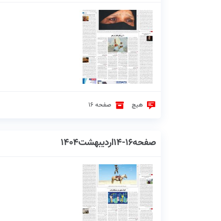
هیچ
صفحه 16
صفحه16-14اردیبهشت1404