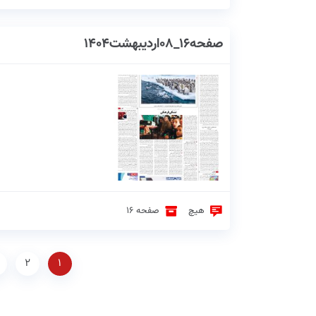
صفحه16_08اردیبهشت1404
هیچ
صفحه 16
2
1