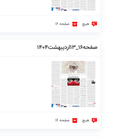
هیچ
صفحه 16
صفحه16_13اردیبهشت1404
هیچ
صفحه 16