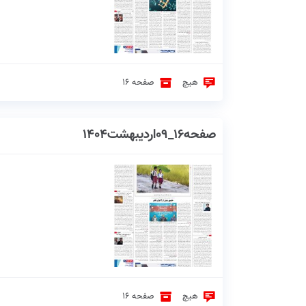
هیچ
صفحه 16
صفحه16_09اردیبهشت1404
هیچ
صفحه 16