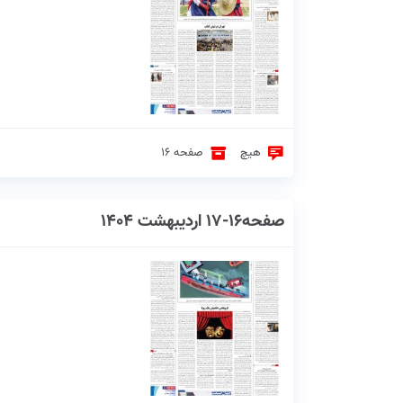
هیچ
صفحه 16
صفحه16-17 اردیبهشت 1404