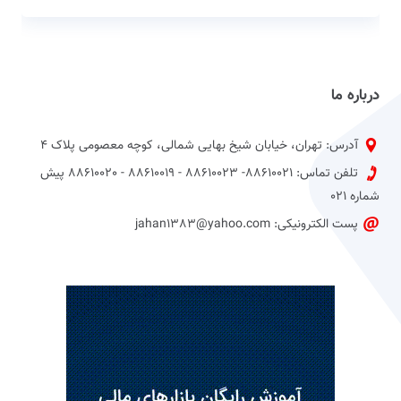
درباره ما
آدرس: تهران، خیابان شیخ بهایی شمالی، کوچه معصومی پلاک 4
تلفن تماس: 88610021- 88610023 - 88610019 - 88610020 پیش
شماره 021
پست الکترونیکی: jahan1383@yahoo.com